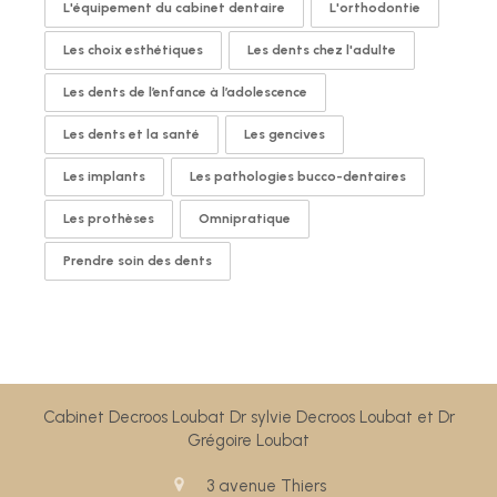
L'équipement du cabinet dentaire
L'orthodontie
Les choix esthétiques
Les dents chez l'adulte
Les dents de l’enfance à l’adolescence
Les dents et la santé
Les gencives
Les implants
Les pathologies bucco-dentaires
Les prothèses
Omnipratique
Prendre soin des dents
Cabinet Decroos Loubat Dr sylvie Decroos Loubat et Dr
Grégoire Loubat
3 avenue Thiers