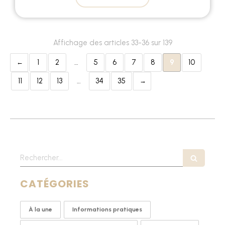
Affichage des articles 33-36 sur 139
1
2
…
5
6
7
8
9
10
11
12
13
…
34
35
Rechercher
CATÉGORIES
À la une
Informations pratiques