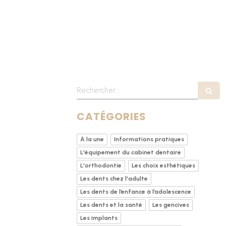
Rechercher
CATÉGORIES
À la une
Informations pratiques
L'équipement du cabinet dentaire
L'orthodontie
Les choix esthétiques
Les dents chez l'adulte
Les dents de l’enfance à l’adolescence
Les dents et la santé
Les gencives
Les implants