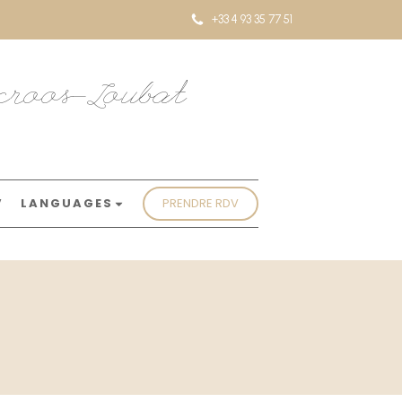
+33 4 93 35 77 51
ecroos-Loubat
V
LANGUAGES
PRENDRE RDV