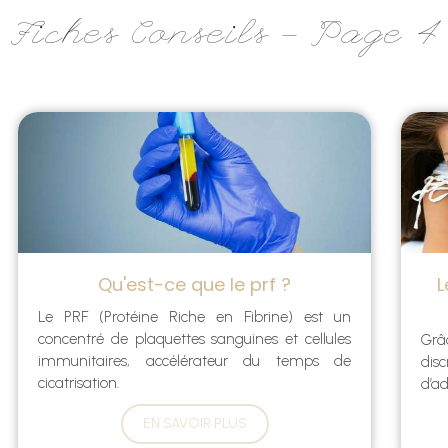
Fiches Conseils - Page 4
Qu'est-ce que le prf ?
L
Le PRF (Protéine Riche en Fibrine) est un
concentré de plaquettes sanguines et cellules
Grâ
immunitaires, accélérateur du temps de
dis
cicatrisation.
d’ad
EN SAVOIR PLUS